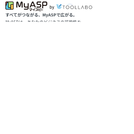
by
すべてがつながる、MyASPで広がる。
MyASPは、あなたのビジネスの可能性を
どこまでも広げるプラットフォームです。
052-569-1473
《受付時間》8:30～17:30（平日のみ）
お問い合わせ
製品について
サポート
お知らせ
MyASPについて