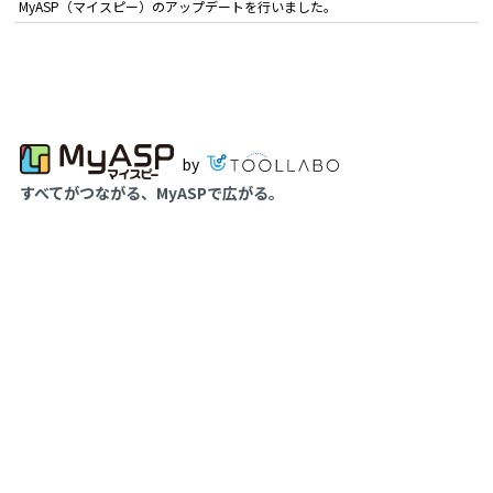
MyASP（マイスピー）のアップデートを行いました。
by
すべてがつながる、MyASPで広がる。
MyASPは、あなたのビジネスの可能性を
どこまでも広げるプラットフォームです。
052-569-1473
《受付時間》8:30～17:30（平日のみ）
お問い合わせ
製品について
サポート
お知らせ