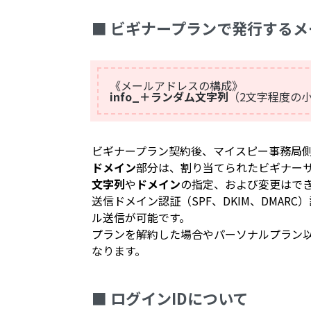
■ ビギナープランで発行する
《メールアドレスの構成》
info_＋ランダム文字列
（2文字程度の
ビギナープラン契約後、マイスピー事務局
ドメイン
部分は、割り当てられたビギナー
文字列
や
ドメイン
の指定、および変更はで
送信ドメイン認証（SPF、DKIM、DMA
ル送信が可能です。
プランを解約した場合やパーソナルプラン
なります。
■ ログインIDについて