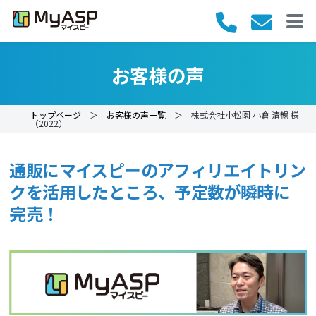
お客様の声
トップページ
＞
お客様の声一覧
＞ 株式会社小松園 小倉 清暢 様
（2022）
通販にマイスピーのアフィリエイトリン
クを活用したところ、予定数が瞬時に
完売！