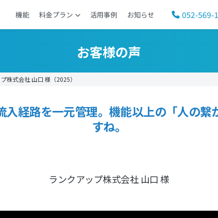
052-569-
機能
料金プラン
活用事例
お知らせ
お客様の声
株式会社 山口 様（2025）
流入経路を一元管理。機能以上の「人の繋
すね。
ランクアップ株式会社 山口 様