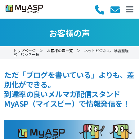
お客様の声
トップページ
＞
お客様の声一覧
＞ ネットビジネス、学習塾経
営 わっきー様
ただ「ブログを書いている」よりも、差
別化ができる。
到達率の良いメルマガ配信スタンド
MyASP（マイスピー）で情報発信を！