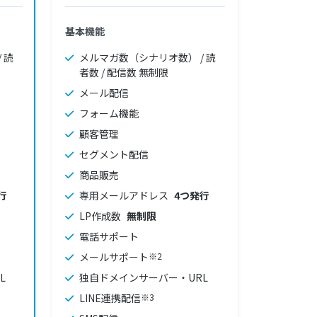
基本機能
 読
メルマガ数（シナリオ数） / 読
者数 / 配信数 無制限
メール配信
フォーム機能
顧客管理
セグメント配信
商品販売
行
専用メールアドレス
4つ発行
LP作成数
無制限
電話サポート
メールサポート
※2
L
独自ドメインサーバー・URL
LINE連携配信
※3