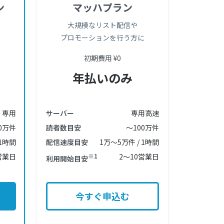
ン
マッハプラン
大規模なリスト配信や
プロモーションを行う方に
初期費用 ¥0
年払いのみ
専用
サーバー
専用高速
0万件
読者数目安
〜100万件
 1時間
配信速度目安
1万〜5万件 / 1時間
営業日
※1
2〜10営業日
利用開始目安
今すぐ申込む