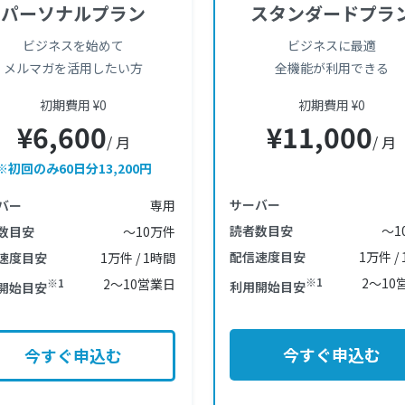
パーソナルプラン
スタンダードプラ
ビジネスを始めて
ビジネスに最適
メルマガを活用したい方
全機能が利用できる
初期費用 ¥0
初期費用 ¥0
¥6,600
¥11,000
/ 月
/ 月
※初回のみ60日分13,200円
サーバー
バー
専用
読者数目安
〜1
数目安
〜10万件
配信速度目安
1万件 /
速度目安
1万件 / 1時間
※1
2〜10
※1
2〜10営業日
利用開始目安
開始目安
今すぐ申込む
今すぐ申込む