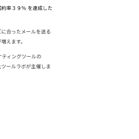
約率３９％ を達成した
ズに合ったメールを送る
が増えます。
ケティングツールの
会社ツールラボが主催しま