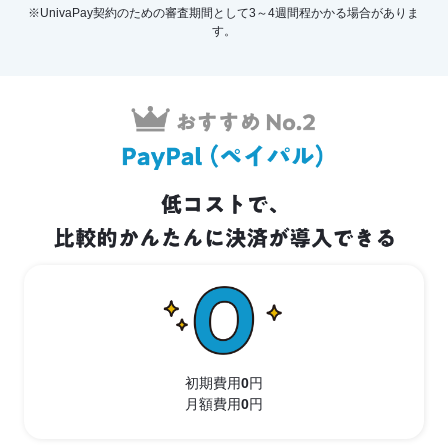
※UnivaPay契約のための審査期間として3～4週間程かかる場合がありま
す。
初期費用
0
円
月額費用
0
円