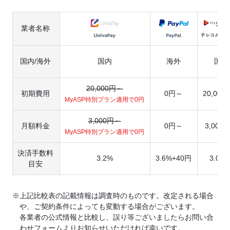
業者名称
国内/海外
国内
海外
国内
20,000円～
初期費用
0円～
20,00
MyASP特別プラン適用で0円
3,000円～
月額料金
0円～
3,000
MyASP特別プラン適用で0円
決済手数料
3.2%
3.6%+40円
3.0%
目安
※上記比較表の記載情報は調査時のものです。改定される場合
や、ご契約条件によっても変動する場合がございます。
各業者の公式情報と比較し、誤り等ございましたらお問い合
わせフォームよりお知らせいただければ幸いです。